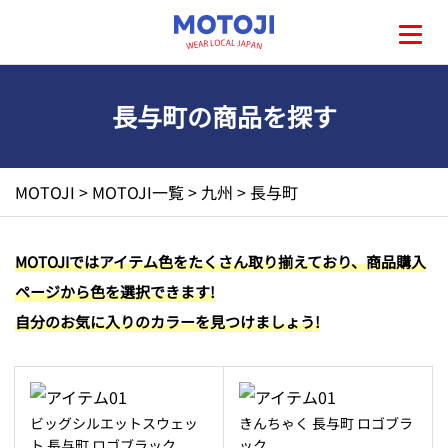
長与町の商品を探す
HOME
MOTOJI
>
MOTOJI一覧
>
九州
>
長与町
MOTOJIとは?
MOTOJIではアイテム色をたくさん取り揃えており、商品購入
ページから色を選択できます!
地元一覧
自分のお気に入りのカラーを見つけましょう!
お問い合わせ
ビッグシルエットスウェッ
きんちゃく 長与町 ロゴブラ
ト 長与町 ロゴブラック
ック