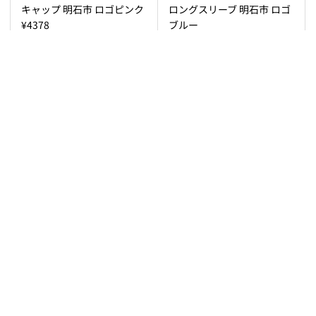
キャップ 明石市 ロゴピンク
ロングスリーブ 明石市 ロゴ
¥4378
ブルー
¥4136
新着情報
【札幌】札幌市のMOTOJIアイテムが完成
いたしま…