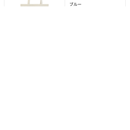
ブルー
¥4136
トートバッグ 串本町 ロゴブ
ルー
¥3740
新着情報
【札幌】札幌市のMOTOJIアイテムが完成
いたしま…