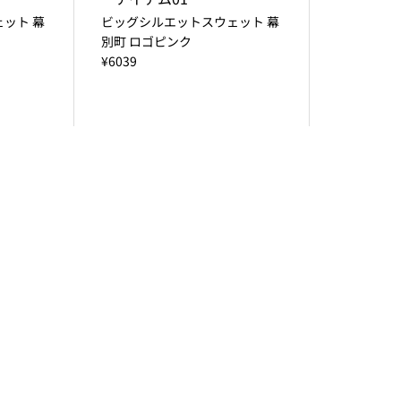
ット 幕
ビッグシルエットスウェット 幕
別町 ロゴピンク
¥6039
ルー
ロンパース 幕別町 ロゴブルー
¥3828