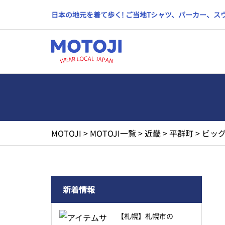
日本の地元を着て歩く! ご当地Tシャツ、パーカー、
MOTOJI
>
MOTOJI一覧
>
近畿
>
平群町
>
ビッグ
新着情報
【札幌】札幌市の