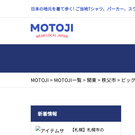
日本の地元を着て歩く! ご当地Tシャツ、パーカー、
MOTOJI
>
MOTOJI一覧
>
関東
>
秩父市
>
ビッグ
新着情報
【札幌】札幌市の