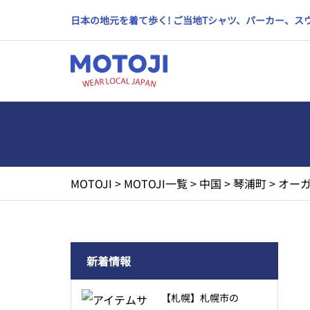
日本の地元を着て歩く! ご当地Tシャツ、パーカー、
MOTOJI
>
MOTOJI一覧
>
中国
>
琴浦町
>
オーガ
新着情報
【札幌】札幌市の