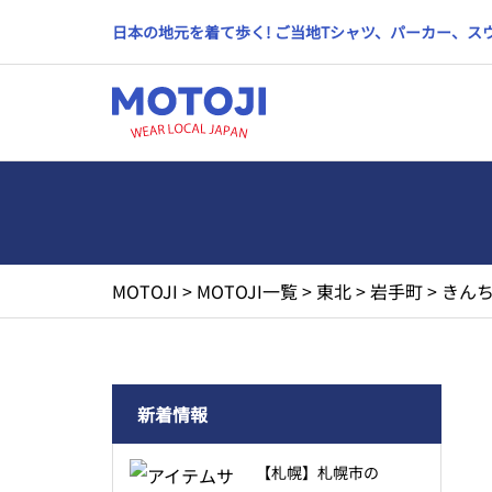
日本の地元を着て歩く! ご当地Tシャツ、パーカー、
MOTOJI
>
MOTOJI一覧
>
東北
>
岩手町
>
きんち
新着情報
【札幌】札幌市の